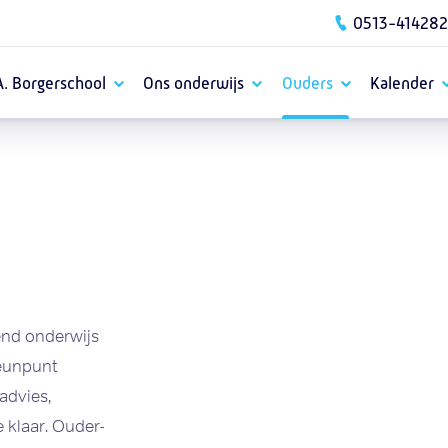
0513-414282
A. Borgerschool
Ons onderwijs
Ouders
Kalender
end onderwijs
teunpunt
advies,
e klaar. Ouder-